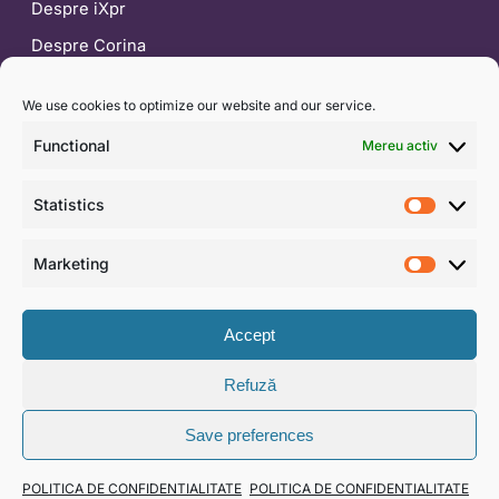
Despre iXpr
Despre Corina
Blog
We use cookies to optimize our website and our service.
CONTACT
Functional
Mereu activ
0722 453 554
Statistics
contact@ixpr.ro
Statist
WhatsApp
Marketing
Market
Formular de contact
Accept
Refuză
© 2026 IXPR DEVELOPMENT & CONSULTING SRL · CUI
Save preferences
RO30062897
Termeni și condiții
·
Politică de confidențialitate
·
SAL —
POLITICA DE CONFIDENTIALITATE
POLITICA DE CONFIDENTIALITATE