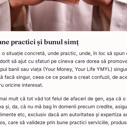
une practici și bunul simț
 o situație concretă, unde practic, unde, în loc să spun
orit să ajut cu sfaturi pe cineva care dorea să promov
pul banii sau viața (Your Money, Your Life YMYL) singu
 să facă singur, ceea ce ce poate a creat confuzii, de a
ru oricine interesat.
mai mult că tot văd tot felul de afaceri de gen, așa că o 
 și, da, că nu mă bag în domenii precum credite, asigur
uplimente etc, exclusiv dacă am autoritatea și expertiza a
ios, care să valideze prin bune practici serviciile, produ