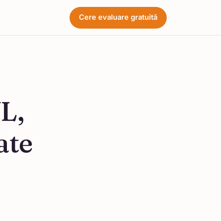
Cere evaluare gratuită
L,
ate