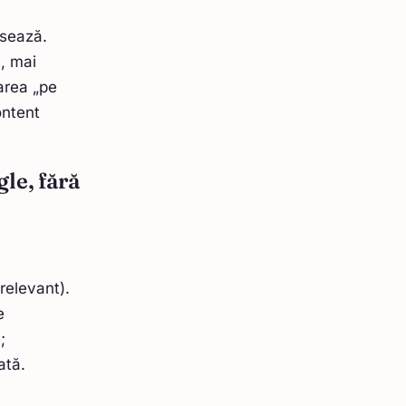
esează.
, mai
area „pe
ontent
le, fără
 relevant).
e
;
zată.