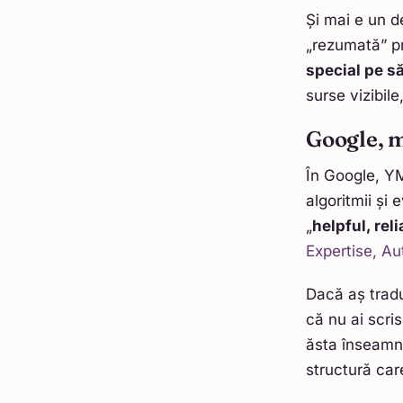
Și mai e un d
„rezumată” pri
special pe să
surse vizibile
Google, m
În Google, YM
algoritmii și
„
helpful, rel
Expertise, Au
Dacă aș trad
că nu ai scri
ăsta înseamnă:
structură car