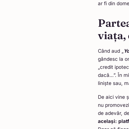
ar fi din dom
Parte
viața,
Când aud „
Yo
gândesc la om
„credit ipotec
dacă…”. În mi
liniște sau, 
De aici vine 
nu promovezi 
de adevăr, de
același:
plat