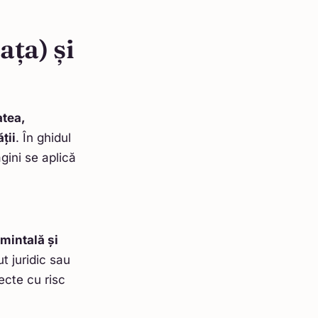
ța) și
tea,
ții
. În ghidul
gini se aplică
mintală și
ut juridic sau
iecte cu risc