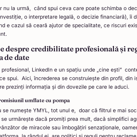
 dar nu la urmă, când spui ceva care poate schimba o dec
nvestiție, o interpretare legală, o decizie financiară), îi 
nd e cazul să ceară ajutor de specialitate, ce riscuri exi
nt.
e despre credibilitate profesională și reg
a de date
 profesional, LinkedIn e un spațiu unde „cine ești” cont
 spui. Aici, încrederea se construiește din profil, din is
are prezinți informația și din dovezile pe care le aduci.
promisiunil umflate cu pompa
 se numește YMYL, tot unul e, doar că filtrul e mai soc
i se urmărește dacă promiți prea mult, dacă simplifici ag
vânzător de miracole sau îmbogățiri senzaționale, oamen
atforma, la rândul ei, are politici și reguli pentru reclam