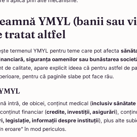
re îl aplică prin alte mecanisme.
eamnă YMYL (banii sau via
 tratat altfel
ește termenul YMYL pentru teme care pot afecta
sănăta
financiară, siguranța oamenilor sau bunăstarea societă
t de calitate, apare explicit ideea că pentru astfel de pa
erioare, pentru că paginile slabe pot face rău.
 YMYL
nă intră, de obicei, conținut medical (
inclusiv sănătate 
 conținut financiar (
credite, investiții, asigurări
), conțin
i, legislație, informații despre instituții
), plus alte sub
în eroare” în mod periculos.