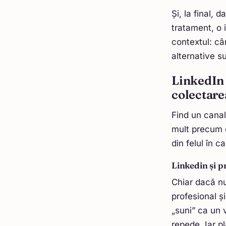
Și, la final,
tratament, o i
contextul: câ
alternative su
LinkedIn 
colectare
Find un canal
mult precum ce
din felul în c
Linkedin și 
Chiar dacă nu
profesional ș
„suni” ca un 
repede. Iar pl