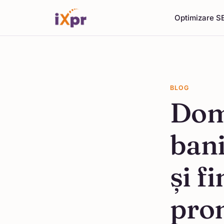
Optimizare S
BLOG
Dom
bani
și f
pro