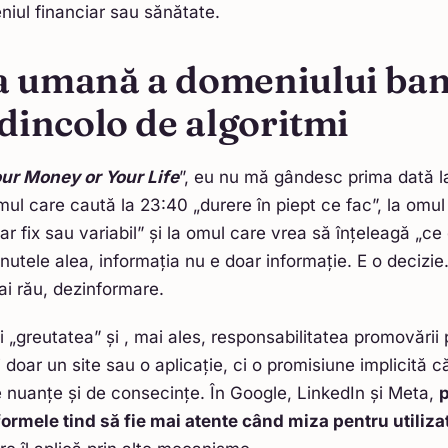
eniul financiar sau sănătate.
a umană a domeniului ban
 dincolo de algoritmi
ur Money or Your Life
”, eu nu mă gândesc prima dată 
ul care caută la 23:40 „durere în piept ce fac”, la omu
ar fix sau variabil” și la omul care vrea să înțeleagă „ce
nutele alea, informația nu e doar informație. E o decizie.
mai rău, dezinformare.
și „greutatea” și , mai ales, responsabilitatea promovări
doar un site sau o aplicație, ci o promisiune implicită că
 nuanțe și de consecințe. În Google, LinkedIn și Meta,
p
formele tind să fie mai atente când miza pentru utiliza