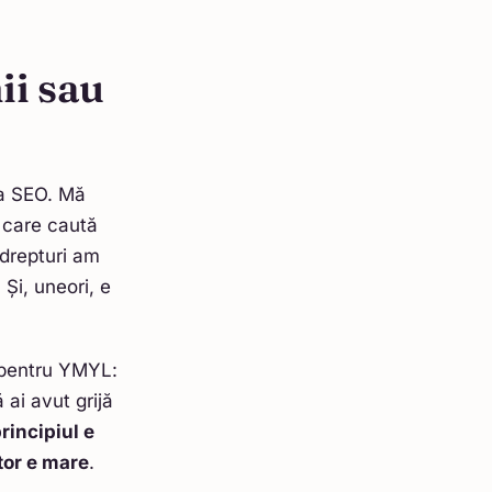
ii sau
la SEO. Mă
l care caută
 drepturi am
 Și, uneori, e
i pentru YMYL:
 ai avut grijă
rincipiul e
tor e mare
.