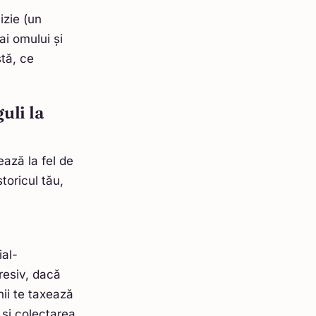
izie (un
dai omului și
stă, ce
uli la
ează la fel de
toricul tău,
ial-
resiv, dacă
ii te taxează
e și colectarea