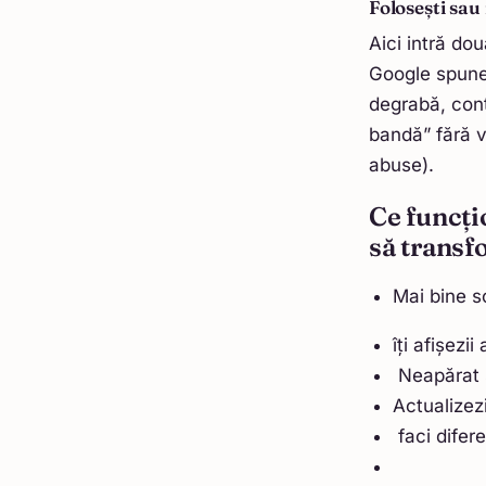
Folosești sau
Aici intră do
Google spune 
degrabă, cont
bandă” fără 
abuse).
Ce funcți
să transfo
Mai bine sc
îți afișezi
Neapărat s
Actualizezi
faci difer