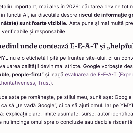
etaliu important, mai ales în 2026: căutarea devine tot 
n funcții AI, iar discuțiile despre r
iscul de informație gr
nătate) sunt foarte vizibile.
Asta pune și mai multă pr
, verificabile și responsabile.
ediul unde contează E-E-A-T și „helpfu
YL nu e o etichetă lipită pe fruntea site-ului, ci un cont
 evaluarea calității devin mai stricte. Google vorbește de
iable, people-firs
t” și leagă
evaluarea de E-E-A-T (Exper
thoritativeness, Trust)
.
uce asta pe românește, pe stilul meu, sună așa: Google
s ca să „te vadă Google”, ci ca să ajuți omul. Iar pe YMYL
 explicații clare, limite asumate, surse, autor identificab
e nu împinge omul spre o concluzie sau decizie riscantă