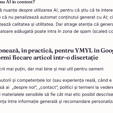
 nu AI în content?
uă nuanțe despre utilizarea AI, pentru că știu că te inter
că nu penalizează automat conținutul generat cu AI; ci
ează calitatea și utilitatea. Dar atrage atenția că gener
valoare adăugată poate intra în zona de spam (scaled c
onează, în practică, pentru YMYL în Goog
rmi fiecare articol într-o disertație
rii mai puțin, dar mai bine și mai util pentru oameni
i autorii și competențele lor (sau experiența reală, când e
ă ai „despre noi”, „contact”, politici și termeni la veder
 materialele sensibile să fie cât mai etic posibil descrise
ența între informație generală și recomandare personali