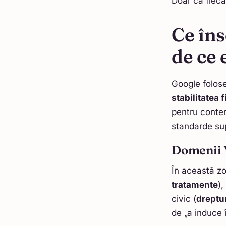
Doar că fieca
Ce îns
de ce e
Google folos
stabilitatea 
pentru conten
standarde sup
Domenii
În această zo
tratamente
),
civic (
dreptur
de „a induce 