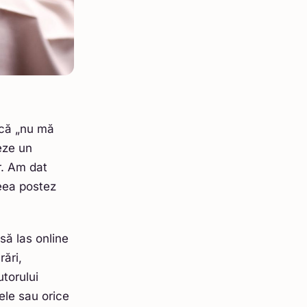
 că „nu mă
eze un
r. Am dat
ceea postez
să las online
ări,
utorului
sele sau orice