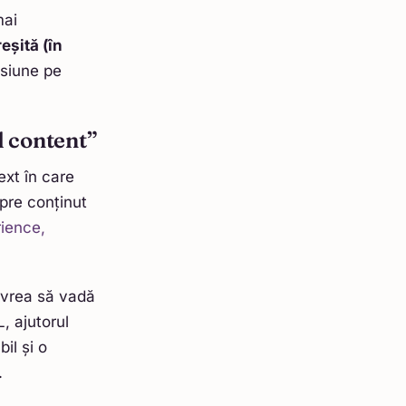
mai
eșită (în
esiune pe
l content”
ext în care
spre conținut
ience,
 vrea să vadă
, ajutorul
il și o
.