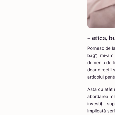
– etica, b
Pornesc de la
bag”, mi-am d
domeniu de ti
doar direcții
articolul pent
Asta cu atât 
abordarea mea
investiții, s
implicată ser