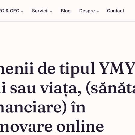
EO & GEO
Servicii
Blog
Despre
Contact
enii de tipul YMY
i sau viața, (sănăt
inanciare) în
movare online