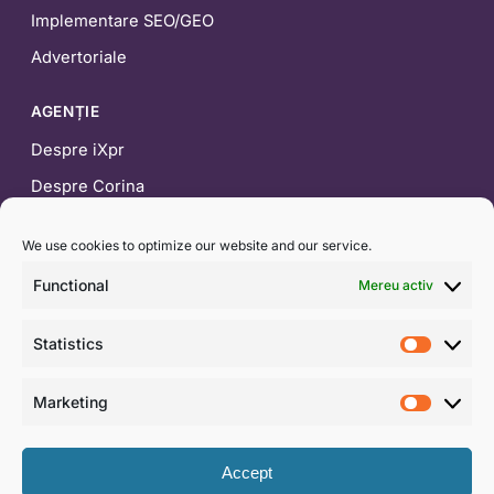
Implementare SEO/GEO
Advertoriale
AGENȚIE
Despre iXpr
Despre Corina
Blog
We use cookies to optimize our website and our service.
CONTACT
Functional
Mereu activ
0722 453 554
Statistics
contact@ixpr.ro
Statist
WhatsApp
Marketing
Market
Formular de contact
Accept