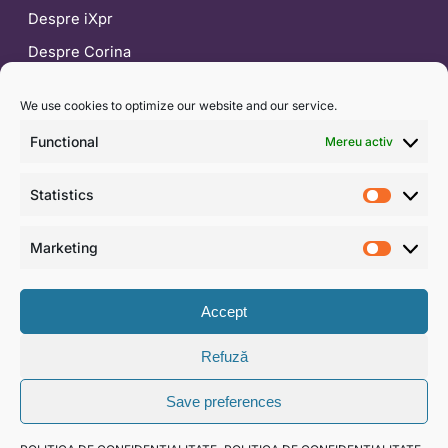
Despre iXpr
Despre Corina
Blog
We use cookies to optimize our website and our service.
CONTACT
Functional
Mereu activ
0722 453 554
Statistics
contact@ixpr.ro
Statist
WhatsApp
Marketing
Market
Formular de contact
Accept
Refuză
© 2026 IXPR DEVELOPMENT & CONSULTING SRL · CUI
Save preferences
RO30062897
Termeni și condiții
·
Politică de confidențialitate
·
SAL —