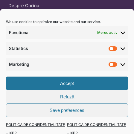
Despre Corina
Blog
We use cookies to optimize our website and our service.
CONTACT
Functional
Mereu activ
0722 453 554
Statistics
contact@ixpr.ro
Statist
WhatsApp
Marketing
Market
Formular de contact
Accept
Refuză
© 2026 IXPR DEVELOPMENT & CONSULTING SRL · CUI
Save preferences
RO30062897
Termeni și condiții
·
Politică de confidențialitate
·
SAL —
POLITICA DE CONFIDENTIALITATE
POLITICA DE CONFIDENTIALITATE
ANPC
– IXPR
– IXPR