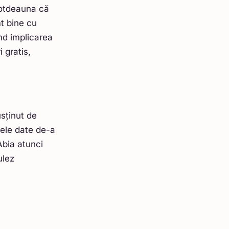
totdeauna că
t bine cu
nd implicarea
 gratis,
sținut de
tele date de-a
Abia atunci
ulez