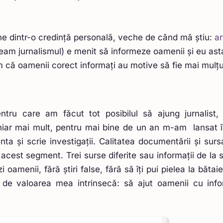
e dintr-o credință personală, veche de când mă știu:
ar
am jurnalismul) e menit să informeze oamenii și eu ast
că oamenii corect informați au motive să fie mai mulțu
ntru care am făcut tot posibilul să ajung jurnalist, 
Chiar mai mult, pentru mai bine de un an m-am
lansat 
a și scrie investigații. Calitatea documentării și sursa
 acest segment. Trei surse diferite sau informații de la 
 oamenii, fără știri false, fără să îți pui pielea la bătai
de valoarea mea intrinsecă: să ajut oamenii cu inform