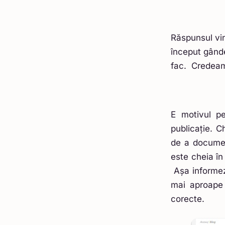
Răspunsul vin
început gânde
fac. Credeam 
E motivul pe
publicație. 
de a document
este cheia în
Așa informezi
mai aproape 
corecte.