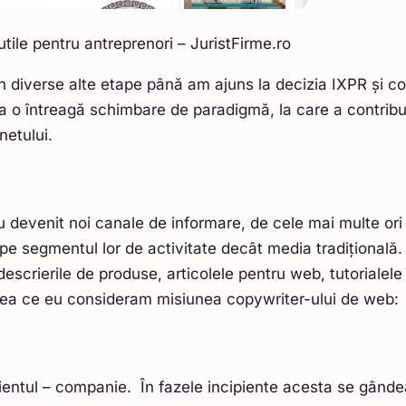
 utile pentru antreprenori – JuristFirme.ro
n diverse alte etape până am ajuns la decizia IXPR și c
a o întreagă schimbare de paradigmă, la care a contribui
netului.
 devenit noi canale de informare, de cele mai multe ori 
 pe segmentul lor de activitate decât media tradițională
descrierile de produse, articolele pentru web, tutorialel
eea ce eu consideram misiunea copywriter-ului de web:
lientul – companie. În fazele incipiente acesta se gândea