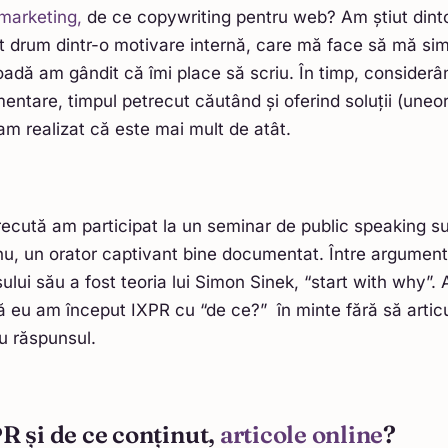
marketing,
de ce copywriting pentru web? Am știut din
 drum dintr-o motivare internă, care mă face să mă sim
adă am gândit că îmi place să scriu. În timp, considerâ
ntare, timpul petrecut căutând și oferind soluții (uneori
 am realizat că este mai mult de atât.
cută am participat la un seminar de public speaking su
u, un orator captivant bine documentat. Între argumen
ului său a fost teoria lui Simon Sinek, “start with why”. 
ă eu am început IXPR cu “de ce?” în minte fără să artic
u răspunsul.
R și de ce conținut,
articole online
?