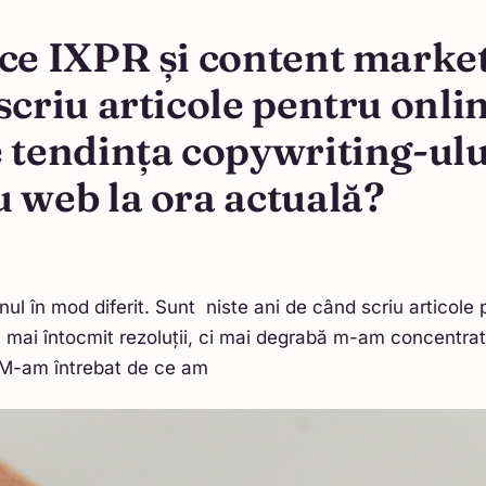
 ce IXPR și content marke
scriu articole pentru onli
 tendința copywriting-ulu
 web la ora actuală?
ul în mod diferit. Sunt niste ani de când scriu articole 
mai întocmit rezoluții, ci mai degrabă m-am concentra
. M-am întrebat de ce am