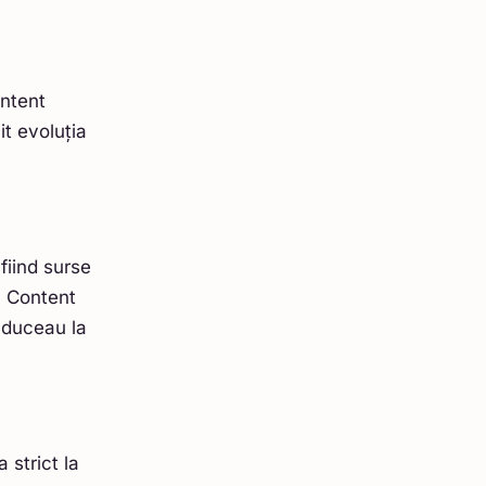
ontent
t evoluția
fiind surse
. Content
e duceau la
 strict la