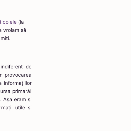
ticolele
(la
a vroiam să
miți.
indiferent de
în provocarea
 informațiilor
sursa primară!
e. Așa eram și
ații utile și