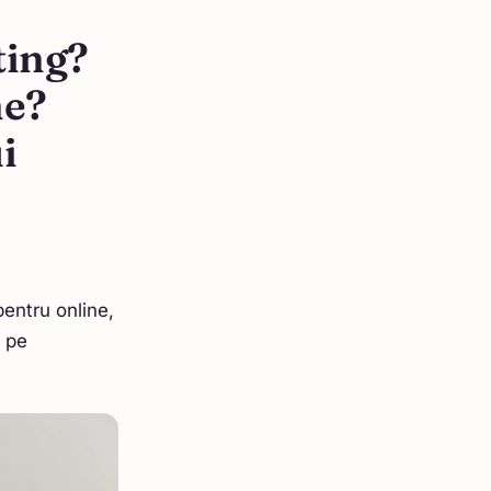
ting?
ne?
i
pentru online,
t pe