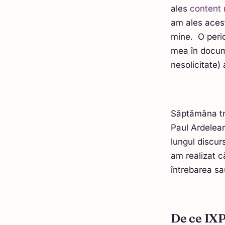
ales
content 
am ales acest
mine. O perio
mea în docume
nesolicitate)
Săptămâna tre
Paul Ardelean
lungul discurs
am realizat c
întrebarea sa
De ce IXP