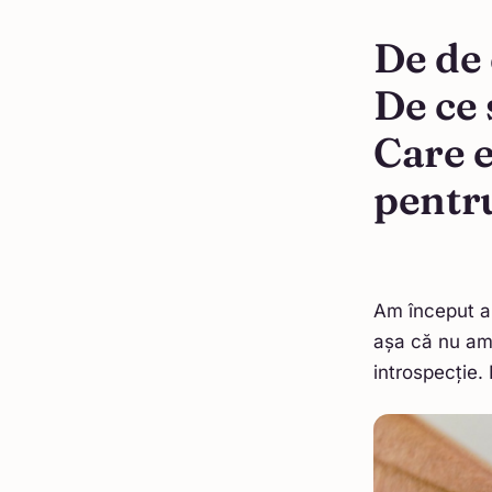
De de
De ce 
Care e
pentru
Am început an
așa că nu am 
introspecție