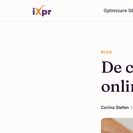
Optimizare S
BLOG
De c
onli
Corina Stefan
·
1