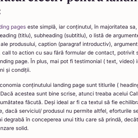
:
ding pages
este simplă, iar conținutul, în majoritatea sa, 
heading (titlu), subheading (subtitlu), o listă de argumen
i ale produsului, caption (paragraf introductiv), argumen
, call to action cu sau fără formular de contact, potrivit
nding page. În plus, mai pot fi testimonial ( text, video) 
i și condiții.
economia conținutului landing page sunt titlurile ( headin
Dacă acestea sunt bine scrise, atunci treaba acelui Call
jumătatea făcută. Deși ideal ar fi ca textul să fie echilib
, dacă serviciul/ produsul nu permite altfel, eforturile s
 degrabă în conceperea unui titlu care să prindă, decât
nzare solid.