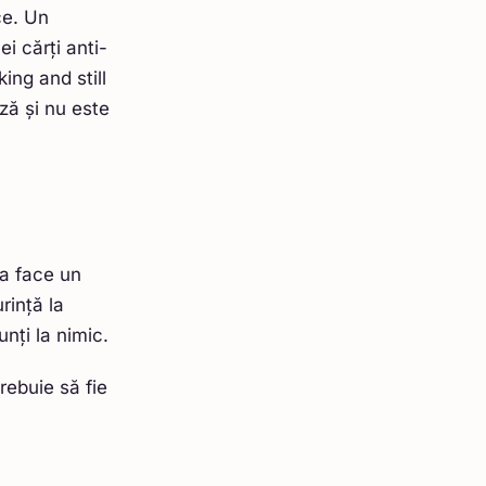
ce. Un
i cărți anti-
ing and still
ză și nu este
 a face un
rință la
unți la nimic.
rebuie să fie