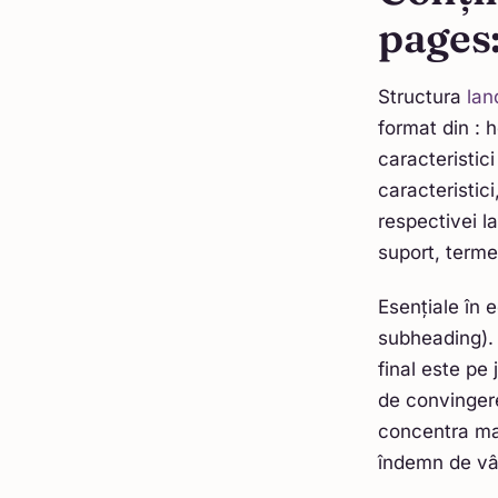
pages
Structura
lan
format din : 
caracteristic
caracteristici
respectivei la
suport, termen
Esențiale în 
subheading). 
final este pe 
de convingere
concentra mai
îndemn de vâ