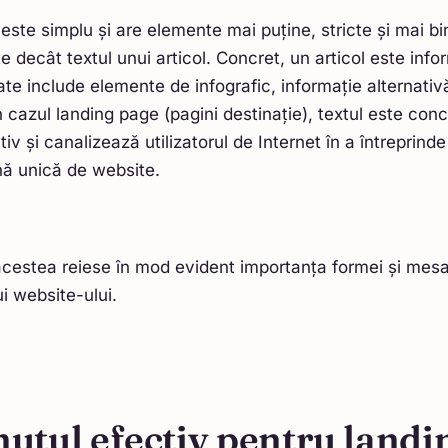
 este simplu și are elemente mai puține, stricte și mai bi
 decât textul unui articol. Concret, un articol este info
oate include elemente de infografic, informație alternati
n cazul landing page (pagini destinație), textul este conc
iv și canalizează utilizatorul de Internet în a întreprind
ă unică de website.
acestea reiese în mod evident importanța formei și mesa
i website-ului.
utul efectiv pentru landi