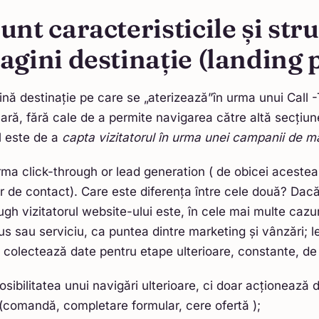
unt caracteristicile și str
agini destinație (landing 
ină destinație pe care se „aterizează”în urma unui Call -
lară, fără cale de a permite navigarea către altă secțiune
ol este de a
capta vizitatorul în urma unei campanii de m
rma click-through or lead generation ( de obicei acestea 
r de contact). Care este diferența între cele două? Dacă
ough vizitatorul website-ului este, în cele mai multe cazu
us sau serviciu, ca puntea dintre marketing și vânzări; l
 colectează date pentru etape ulterioare, constante, de
sibilitatea unui navigări ulterioare, ci doar acționează 
(comandă, completare formular, cere ofertă );