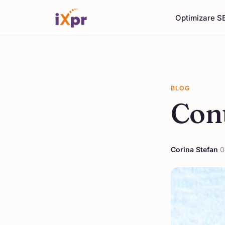
Optimizare S
BLOG
Cont
Corina Stefan
·
0