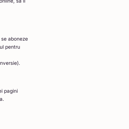
nline, să îi
să se aboneze
ul pentru
onversie).
i pagini
a.