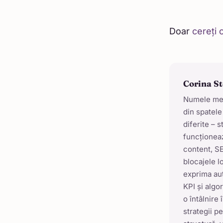
Doar
cereți o
Corina S
Numele meu 
din spatele
diferite – 
funcționeaz
content, SE
blocajele lo
exprima aut
KPI și algo
o întâlnire
strategii p