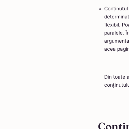
Conținutul
determinate
flexibil. P
paralele. Î
argumentat
acea pagin
Din toate 
conținutulu
Conțin