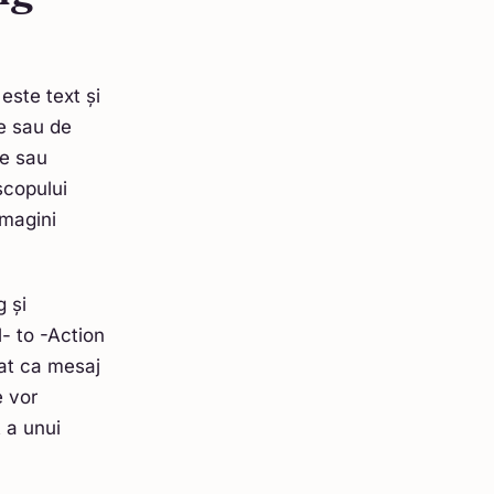
este text și
te sau de
te sau
 scopului
imagini
g și
- to -Action
rat ca mesaj
e vor
 a unui