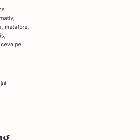
ne
rmativ,
vă, metafore,
is,
e ceva pe
jul
ng