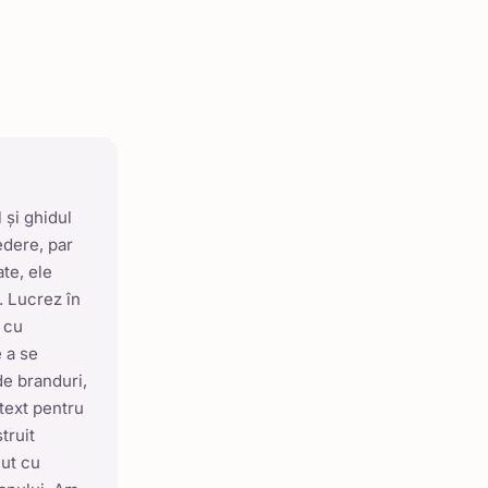
 și ghidul
edere, par
ate, ele
. Lucrez în
 cu
e a se
de branduri,
etext pentru
truit
nut cu