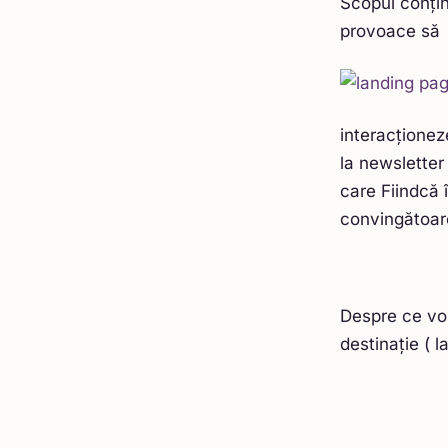
Scopul conținu
provoace să
interacționez
la newsletter
care Fiindcă 
convingătoare
Despre ce vor
destinație ( l