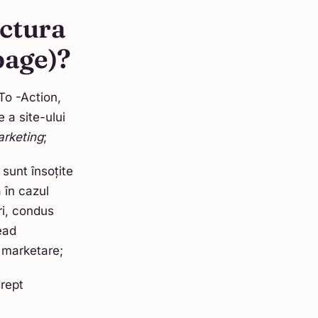
uctura
page)?
To -Action,
 a site-ului
arketing
;
sunt însoțite
 în cazul
ri, condus
ead
 marketare;
drept