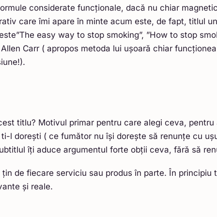
formule considerate funcționale, dacă nu chiar magneti
ativ care îmi apare în minte acum este, de fapt, titlul une
l este”The easy way to stop smoking”, ”How to stop smok
e Allen Carr ( apropos metoda lui ușoară chiar funcționea
iune!).
est titlu? Motivul primar pentru care alegi ceva, pentru
ti-l dorești ( ce fumător nu își dorește să renunțe cu ușu
ubtitlul îți aduce argumentul forte obții ceva, fără să ren
in de fiecare serviciu sau produs în parte. În principiu t
vante și reale.