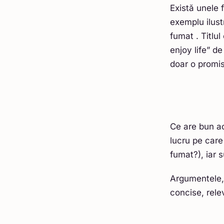
Există unele 
exemplu ilustr
fumat . Titlu
enjoy life” d
doar o promis
Ce are bun ac
lucru pe care 
fumat?), iar s
Argumentele, ț
concise, rele