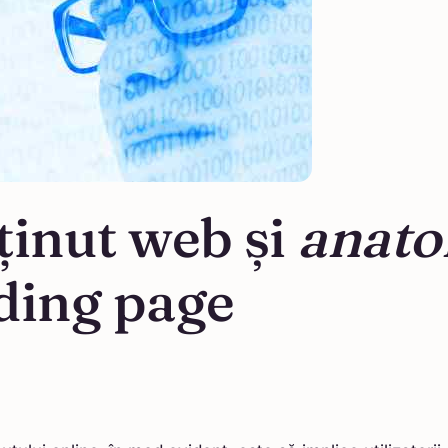
ținut web și
anato
ding page