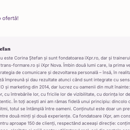
 ofertă!
tefan
este Corina Ștefan și sunt fondatoarea iXpr.ro, dar și trainerul
 trans-formare.ro și iXpr Nova. Îmbin două lumi care, la prima v
strategia de comunicare și dezvoltarea personală – însă, în realit
ă împreună și dau rezultate atunci când sunt integrate cu sens
O și marketing din 2014, dar lucrez cu oamenii din mult înainte:
r, cu întrebările lor, cu fricile lor de vizibilitate, cu dorința lor d
entic. În toți acești ani am rămas fidelă unui principiu: dincolo 
ritmi, totul se întâmplă între oameni. Conținutul este doar un pr
 între două minți și două experiențe. Ca fondatoare iXpr, am cons
entru aproape 150 de clienți, respectând aceeași direcție: conți