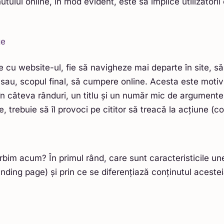
tului online, în mod evident, este să implice utilizatorii o
e cu website-ul, fie să navigheze mai departe în site, 
 sau, scopul final, să cumpere online. Acesta este motiv
în câteva rânduri, un titlu și un număr mic de argumente
, trebuie să îl provoci pe cititor să treacă la acțiune (c
bim acum? În primul rând, care sunt caracteristicile une
anding page) și prin ce se diferențiază conținutul acestei