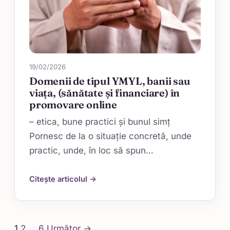
19/02/2026
Domenii de tipul YMYL, banii sau
viața, (sănătate și financiare) în
promovare online
– etica, bune practici și bunul simț
Pornesc de la o situație concretă, unde
practic, unde, în loc să spun…
Citește articolul →
Paginație
1
2
…
6
Următor →