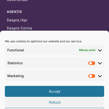
AGENȚIE
Despre iXpr
Despre Corina
Blog
We use cookies to optimize our website and our service.
CONTACT
Functional
Mereu activ
0722 453 554
Statistics
contact@ixpr.ro
Statist
WhatsApp
Marketing
Market
Formular de contact
Accept
Refuză