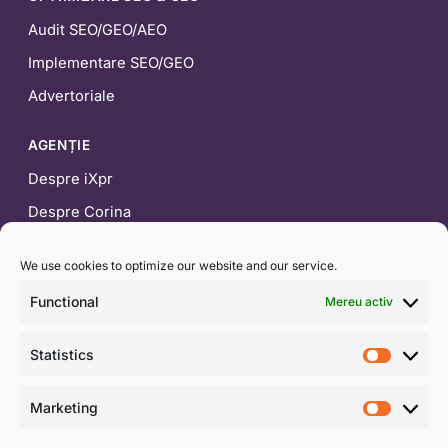
Audit SEO/GEO/AEO
Implementare SEO/GEO
Advertoriale
AGENȚIE
Despre iXpr
Despre Corina
Blog
We use cookies to optimize our website and our service.
CONTACT
Functional
Mereu activ
0722 453 554
Statistics
contact@ixpr.ro
Statist
WhatsApp
Marketing
Market
Formular de contact