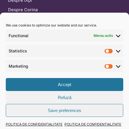
Despre iXpr
Despre Corina
Blog
We use cookies to optimize our website and our service.
CONTACT
Functional
Mereu activ
0722 453 554
Statistics
contact@ixpr.ro
Statist
WhatsApp
Marketing
Market
Formular de contact
Accept
Refuză
© 2026 IXPR DEVELOPMENT & CONSULTING SRL · CUI
Save preferences
RO30062897
Termeni și condiții
·
Politică de confidențialitate
·
SAL —
POLITICA DE CONFIDENTIALITATE
POLITICA DE CONFIDENTIALITATE
ANPC