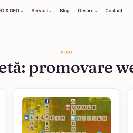
EO & GEO
Servicii
Blog
Despre
Contact
BLOG
etă:
promovare we