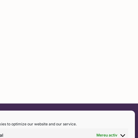
CONTACT
ies to optimize our website and our service.
0722 453 554
al
Mereu activ