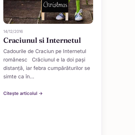
14/12/2016
Craciunul si Internetul
Cadourile de Craciun pe Internetul
românesc Crăciunul e la doi pași
distanță, iar febra cumpărăturilor se
simte ca în…
Citește articolul →